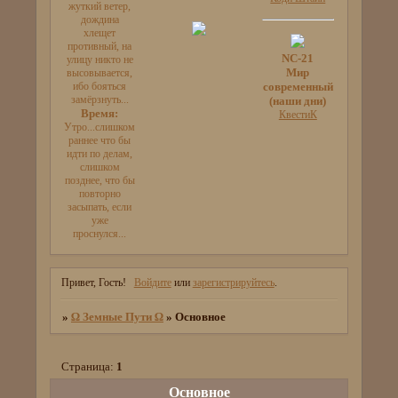
жуткий ветер,
дождина
хлещет
противный, на
NC-21
улицу никто не
Мир
высовывается,
ибо бояться
современный
замёрзнуть...
(наши дни)
Время:
КвестиК
Утро...слишком
раннее что бы
идти по делам,
слишком
позднее, что бы
повторно
засыпать, если
уже
проснулся...
Привет, Гость!
Войдите
или
зарегистрируйтесь
.
»
Ω Земные Пути Ω
»
Основное
Страница:
1
Основное