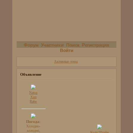
Форум
Участники
Поиск
Регистрация
Войти
Активные темы
Объявление
Natsu
Xim
Rabe
Погода:
Холодно-
холодно,
Коди Штайн