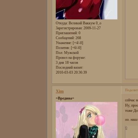
Откуда:
Великий Ваккум 0_о
Зарегистрирован
: 2009-11-27
Приглашений:
0
Сообщений:
268
Уважение:
[+4/-0]
Позитив:
[+6/-0]
Пол:
Мужской
Провел на форуме:
3 дня 18 часов
Последний визит:
2010-03-03 20:36:39
Поделит
Xim
=Вредина=
сейчас н
Ну, про
тоже До
оо. наш
0