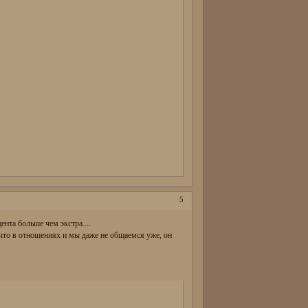
5
цента больше чем экстра....
 что в отношениях и мы даже не общаемся уже, он