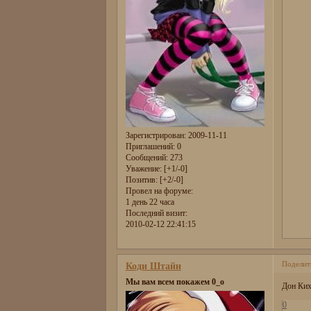
Зарегистрирован
: 2009-11-11
Приглашений:
0
Сообщений:
273
Уважение:
[+1/-0]
Позитив:
[+2/-0]
Провел на форуме:
1 день 22 часа
Последний визит:
2010-02-12 22:41:15
Поделит
Коди Штайн
Мы вам всем покажем 0_о
Дон Ких
0