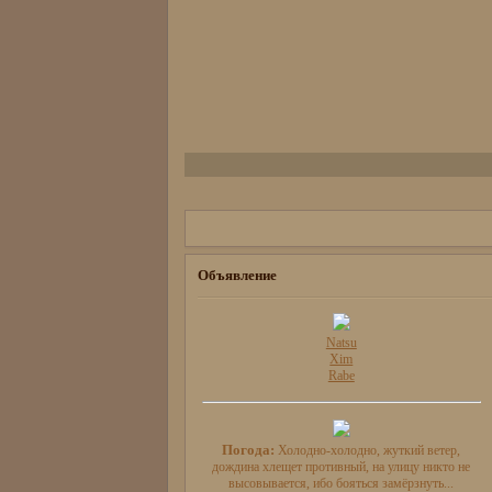
Объявление
Natsu
Xim
Rabe
Погода:
Холодно-холодно, жуткий ветер,
дождина хлещет противный, на улицу никто не
высовывается, ибо бояться замёрзнуть...