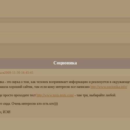
Соционика
ься
2009-11-30 16:45:45
ка - это наука о том, как человек вопринимает информацию и реализуется в окружающе
нашла хороший сайтик, там если кому интересно все написано
http://www.socionika.info/
е просто проходите тест
http://www.tests-tests.com/
- там три, выбирайте любой.
 сюда. Очень интересно кто есть кто)))
ин, ИЭИ