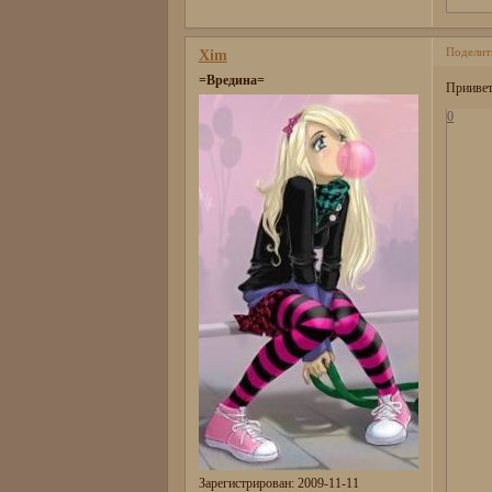
Поделит
Xim
=Вредина=
Приивет
0
Зарегистрирован
: 2009-11-11