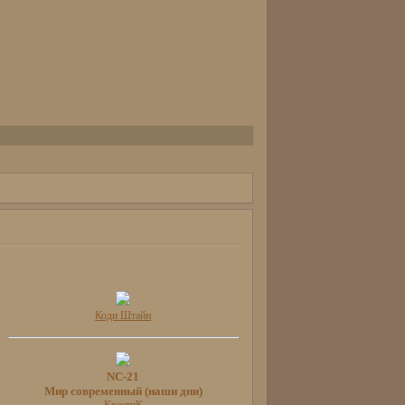
Коди Штайн
NC-21
Мир современный (наши дни)