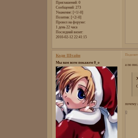
Приглашений:
0
Сообщений:
273
Уважение:
[+1/-0]
Позитив:
[+2/-0]
Провел на форуме:
1 день 22 часа
Последний визит:
2010-02-12 22:41:15
Поделит
Коди Штайн
Мы вам всем покажем 0_о
а по по
О
почему 
0