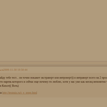
ься
2009-11-30 19:50:44
айду тебе тест... он точно покажет экстраверт или интроверт)) я интраверт всего на 2 про
сто парень которого я сейчас еще почему-то люблю, хотя у нас уже как месяц непонятно
н Кихот(( Воть)
ла
http://testmix.ru/t_v_temp.html