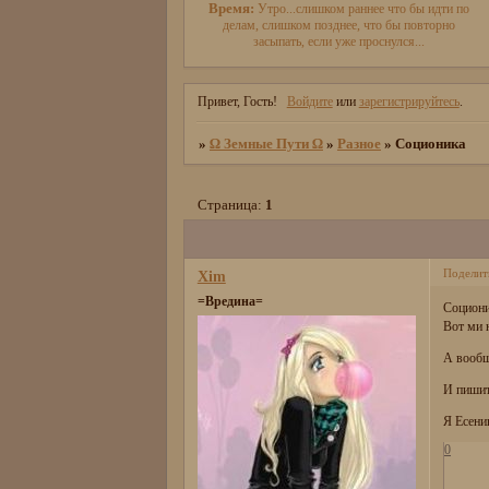
Время:
Утро...слишком раннее что бы идти по
делам, слишком позднее, что бы повторно
засыпать, если уже проснулся...
Привет, Гость!
Войдите
или
зарегистрируйтесь
.
»
Ω Земные Пути Ω
»
Разное
»
Соционика
Страница:
1
Поделит
Xim
=Вредина=
Социони
Вот ми 
А вообщ
И пишите
Я Есен
0