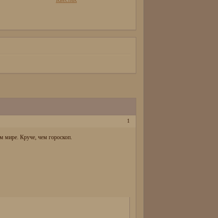
КвестиК
1
м мире. Круче, чем гороскоп.