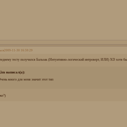
ься
2009-11-30 16:59:29
следнему тесту получился Бальзак (Интуитивно-логический интроверт, ИЛИ) XD хотя бы
Xim написал(а):
чень много для меня значит этот тип
же?)