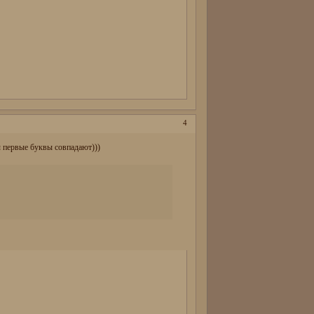
4
 первые буквы совпадают)))