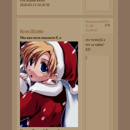
Последний визит:
2010-03-13 14:26:59
Поделиться
2010-
579
01-08
15:04:43
Коди Штайн
Мы вам всем покажем 0_о
это точно))) а
что за тайна?
XD
0