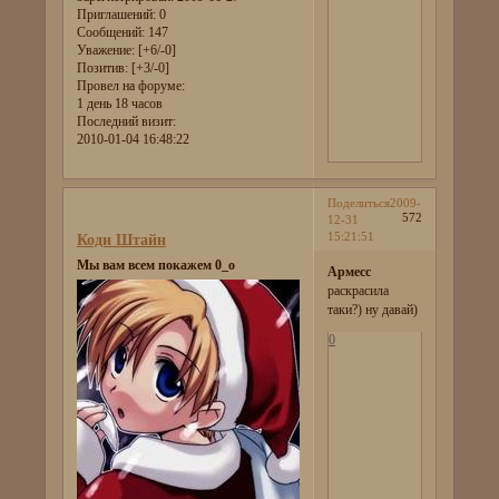
Приглашений:
0
Сообщений:
147
Уважение:
[+6/-0]
Позитив:
[+3/-0]
Провел на форуме:
1 день 18 часов
Последний визит:
2010-01-04 16:48:22
Поделиться
2009-
572
12-31
15:21:51
Коди Штайн
Мы вам всем покажем 0_о
Армесс
раскрасила
таки?) ну давай)
0