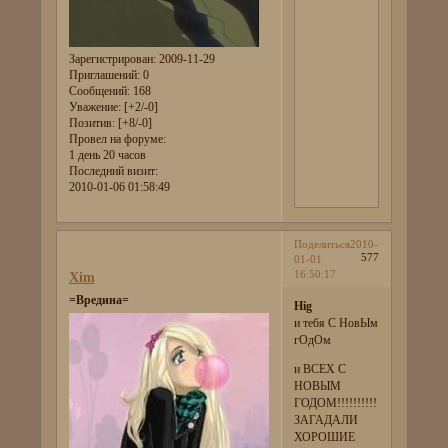
Зарегистрирован
: 2009-11-29
Приглашений:
0
Сообщений:
168
Уважение:
[+2/-0]
Позитив:
[+8/-0]
Провел на форуме:
1 день 20 часов
Последний визит:
2010-01-06 01:58:49
Поделиться
2010-
577
01-01
16:50:17
Xim
=Вредина=
Hig
и тебя С НовЫм
гОдОм
и ВСЕХ С
НОВЫМ
ГОДОМ!!!!!!!!!!
ЗАГАДАЛИ
ХОРОШИЕ