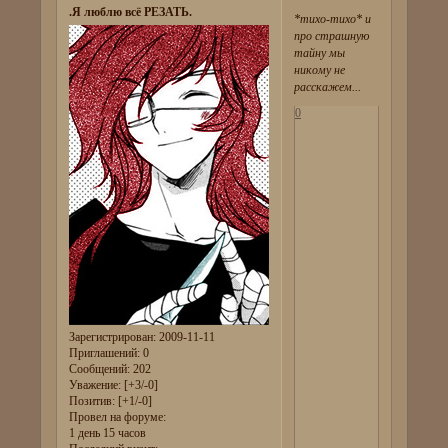
.Я люблю всё РЕЗАТЬ.
*тихо-тихо* и
про страшную
тайну мы
никому не
расскажем...
0
Зарегистрирован
: 2009-11-11
Приглашений:
0
Сообщений:
202
Уважение:
[+3/-0]
Позитив:
[+1/-0]
Провел на форуме:
1 день 15 часов