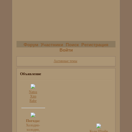
Форум
Участники
Поиск
Регистрация
Войти
Активные темы
Объявление
Natsu
Xim
Rabe
Погода:
Холодно-
холодно,
Коди Штайн