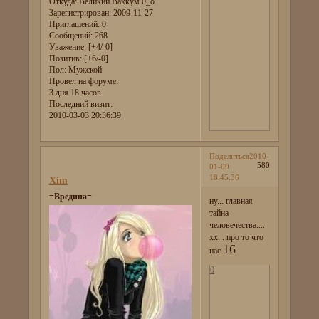
Откуда:
Великий Ваккум 0_о
Зарегистрирован
: 2009-11-27
Приглашений:
0
Сообщений:
268
Уважение:
[+4/-0]
Позитив:
[+6/-0]
Пол:
Мужской
Провел на форуме:
3 дня 18 часов
Последний визит:
2010-03-03 20:36:39
Поделиться
2010-
580
01-09
18:45:36
Xim
=Вредина=
ну... главная
тайна
человечества....
хх... про то что
16
нас
0