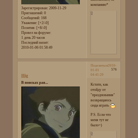
компанию*
Зарегистрирован
: 2009-11-29
0
Приглашений:
0
Сообщений:
168
Уважение:
[+2/-0]
Позитив:
[+8/-0]
Провел на форуме:
1 день 20 часов
Последний визит:
2010-01-06 01:58:49
Поделиться
2010-
576
01-01
04:41:29
Hig
В поисках рая...
Кстати, как
отойду от
"празднования"
возвращаюсь
сюда играть
P.S. Если что
меня тут не
было=)
0