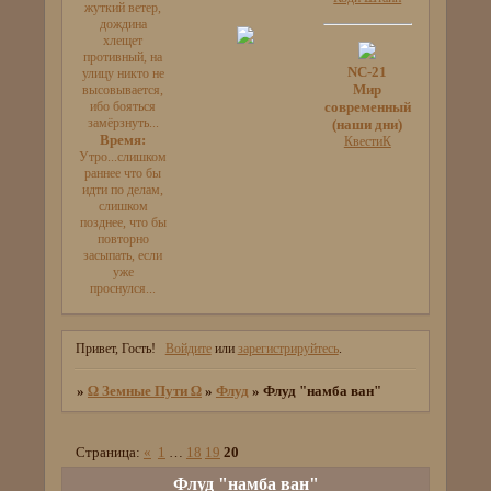
жуткий ветер,
дождина
хлещет
противный, на
NC-21
улицу никто не
Мир
высовывается,
ибо бояться
современный
замёрзнуть...
(наши дни)
Время:
КвестиК
Утро...слишком
раннее что бы
идти по делам,
слишком
позднее, что бы
повторно
засыпать, если
уже
проснулся...
Привет, Гость!
Войдите
или
зарегистрируйтесь
.
»
Ω Земные Пути Ω
»
Флуд
»
Флуд "намба ван"
Страница:
«
1
…
18
19
20
Флуд "намба ван"