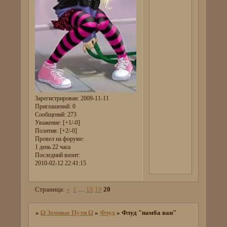
Зарегистрирован
: 2009-11-11
Приглашений:
0
Сообщений:
273
Уважение:
[+1/-0]
Позитив:
[+2/-0]
Провел на форуме:
1 день 22 часа
Последний визит:
2010-02-12 22:41:15
Страница:
«
1
…
18
19
20
»
Ω Земные Пути Ω
»
Флуд
»
Флуд "намба ван"