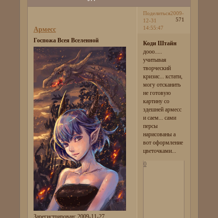
Поделиться
2009-
571
12-31
14:55:47
Армесс
Госпожа Всея Вселенной
Коди Штайн
дооо.....
учитывая
творческий
кризис... кстати,
могу отсканить
не готовую
картину со
здешней армесс
и саем... сами
персы
нарисованы а
вот оформление
цветочками...
0
Зарегистрирован
: 2009-11-27