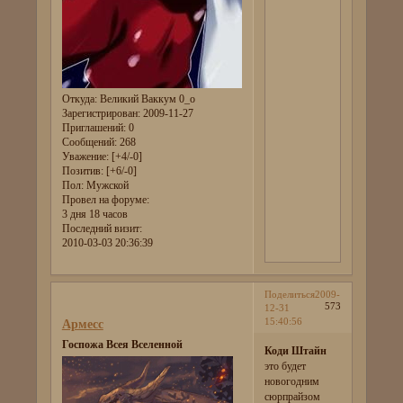
Откуда:
Великий Ваккум 0_о
Зарегистрирован
: 2009-11-27
Приглашений:
0
Сообщений:
268
Уважение:
[+4/-0]
Позитив:
[+6/-0]
Пол:
Мужской
Провел на форуме:
3 дня 18 часов
Последний визит:
2010-03-03 20:36:39
Поделиться
2009-
573
12-31
15:40:56
Армесс
Госпожа Всея Вселенной
Коди Штайн
это будет
новогодним
сюрпрайзом