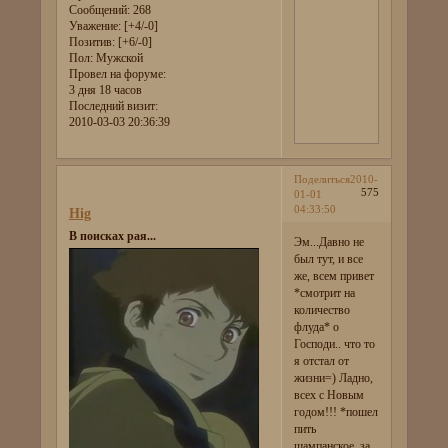
Сообщений:
268
Уважение:
[+4/-0]
Позитив:
[+6/-0]
Пол:
Мужской
Провел на форуме:
3 дня 18 часов
Последний визит:
2010-03-03 20:36:39
Поделиться
2010-
575
01-01
04:33:50
Hig
В поисках рая...
Эм...Давно не
был тут, и все
же, всем привет
*смотрит на
количество
флуда* о
Господи.. что то
я отстал от
жизни=) Ладно,
всех с Новым
годом!!! *пошел
пить
шампанское, за